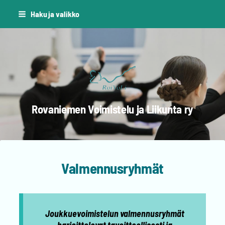
Siirry
Haku ja valikko
sivun
sisältöön
Rovaniemen Voimistelu ja Liikunta ry
Valmennusryhmät
Joukkuevoimistelun valmennusryhmät
harjoittelevat tavoitteellisesti ja