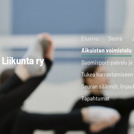
Etusivu
Seura
Aikuisten voimistelu
Liikunta ry
Suomisport-palvelu ja
Tukea harrastamiseen
Seuran säännöt, linjauk
Tapahtumat