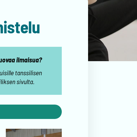
istelu
 luovaa ilmaisua?
sille tanssilisen
iksen sivulta.