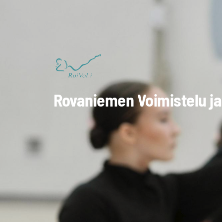
Siirry
sivun
sisältöön
Rovaniemen Voimistelu ja 