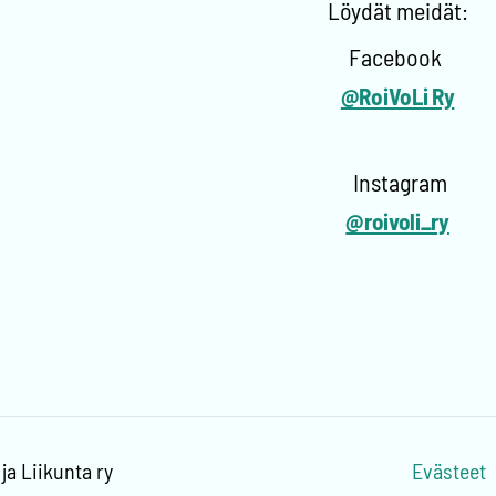
Löydät meidät:
Facebook
@RoiVoLi Ry
Instagram
@roivoli_ry
a Liikunta ry
Evästeet