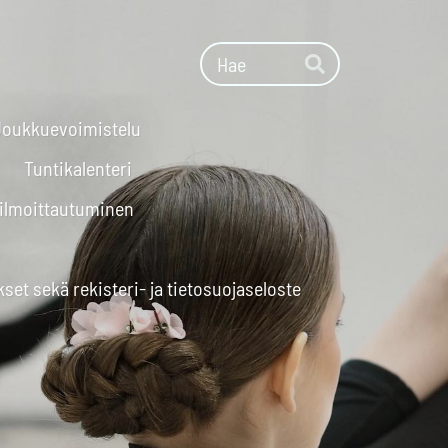
Haku
Hae
Joukkuevoimistelu
Tuntikalenteri
 ilmoittautuminen
set sekä rekisteri- ja tietosuojaseloste